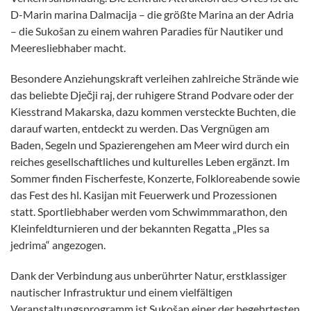
D-Marin marina Dalmacija – die größte Marina an der Adria
– die Sukošan zu einem wahren Paradies für Nautiker und
Meeresliebhaber macht.
Besondere Anziehungskraft verleihen zahlreiche Strände wie
das beliebte Dječji raj, der ruhigere Strand Podvare oder der
Kiesstrand Makarska, dazu kommen versteckte Buchten, die
darauf warten, entdeckt zu werden. Das Vergnügen am
Baden, Segeln und Spazierengehen am Meer wird durch ein
reiches gesellschaftliches und kulturelles Leben ergänzt. Im
Sommer finden Fischerfeste, Konzerte, Folkloreabende sowie
das Fest des hl. Kasijan mit Feuerwerk und Prozessionen
statt. Sportliebhaber werden vom Schwimmmarathon, den
Kleinfeldturnieren und der bekannten Regatta „Ples sa
jedrima“ angezogen.
Dank der Verbindung aus unberührter Natur, erstklassiger
nautischer Infrastruktur und einem vielfältigen
Veranstaltungsprogramm ist Sukošan einer der begehrtesten