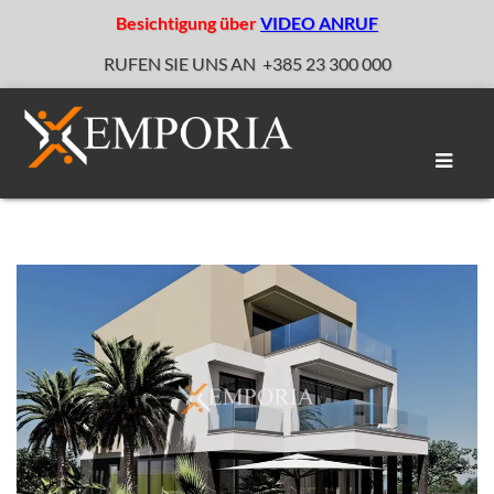
Besichtigung über
VIDEO ANRUF
RUFEN SIE UNS AN
+385 23 300 000
Naviga
umscha