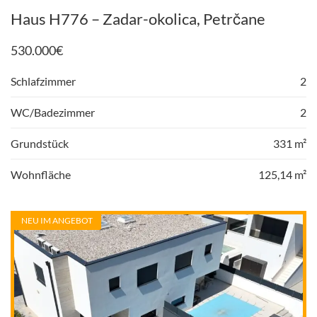
Haus H776 – Zadar-okolica, Petrčane
530.000
€
Schlafzimmer
2
WC/Badezimmer
2
Grundstück
331 m²
Wohnfläche
125,14 m²
NEU IM ANGEBOT