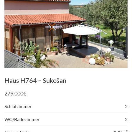
Haus H764 – Sukošan
279.000
€
Schlafzimmer
2
WC/Badezimmer
2