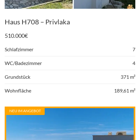
Haus H708 – Privlaka
510.000
€
Schlafzimmer
7
WC/Badezimmer
4
Grundstück
371 m²
Wohnfläche
189,61 m²
NEU IM ANGEBOT