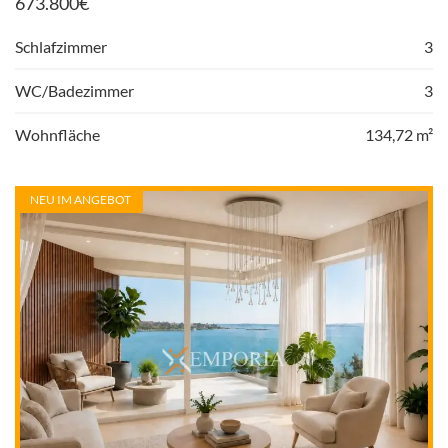
673.800
€
Schlafzimmer
3
WC/Badezimmer
3
Wohnfläche
134,72 m²
NEU IM ANGEBOT