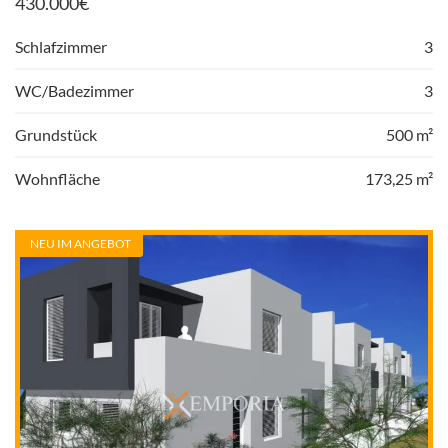
430.000
€
Schlafzimmer
3
WC/Badezimmer
3
Grundstück
500 m²
Wohnfläche
173,25 m²
NEU IM ANGEBOT