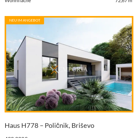
Wohnfläche
72,67 m²
NEU IM ANGEBOT
Haus H778 – Poličnik, Briševo