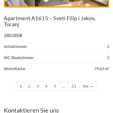
Apartment A1615 – Sveti Filip i Jakov,
Turanj
280.000
€
Schlafzimmer
2
WC/Badezimmer
2
Wohnfläche
79,63 m²
1
2
3
4
5
…
21
Vor →
Kontaktieren Sie uns