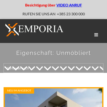
Besichtigung über
VIDEO ANRUF
RUFEN SIE UNS AN
+385 23 300 000
Naviga
umscha
Eigenschaft:
Unmöbliert
NEU IM ANGEBOT