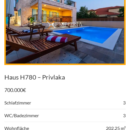
Haus H780 – Privlaka
700.000
€
Schlafzimmer
3
WC/Badezimmer
3
Wohnfläche
202,25 m²