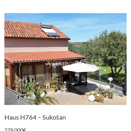
Haus H764 – Sukošan
279.000
€