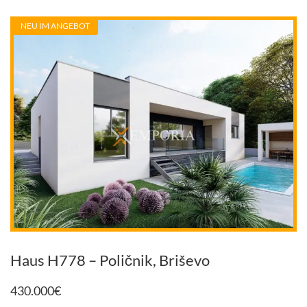
NEU IM ANGEBOT
Haus H778 – Poličnik, Briševo
430.000
€