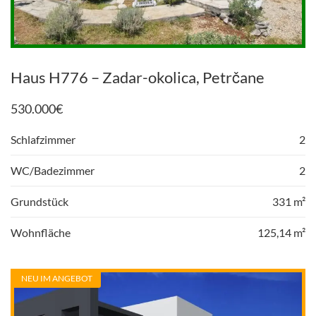
Haus H776 – Zadar-okolica, Petrčane
530.000
€
Schlafzimmer
2
WC/Badezimmer
2
Grundstück
331 m²
Wohnfläche
125,14 m²
NEU IM ANGEBOT