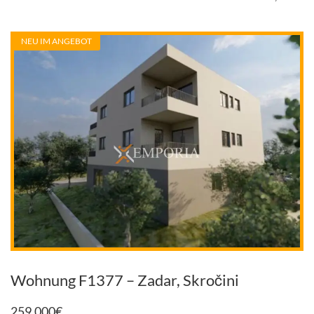
NEU IM ANGEBOT
Wohnung F1377 – Zadar, Skročini
259.000
€