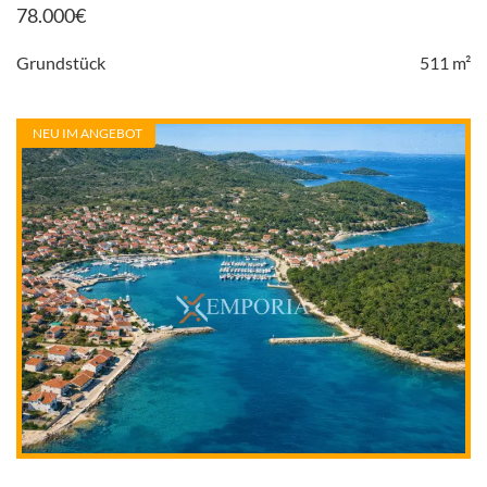
78.000
€
Grundstück
511 m²
NEU IM ANGEBOT