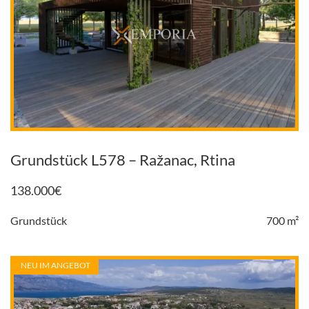
Grundstück L578 – Ražanac, Rtina
138.000
€
Grundstück
700 m²
NEU IM ANGEBOT