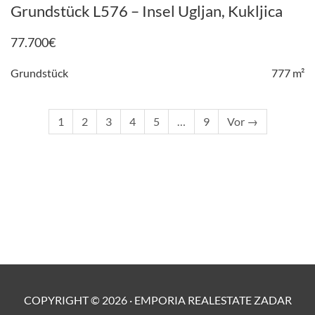
Grundstück L576 – Insel Ugljan, Kukljica
77.700
€
Grundstück
777 m²
1
2
3
4
5
…
9
Vor →
COPYRIGHT ©
2026
·
EMPORIA REALESTATE ZADAR