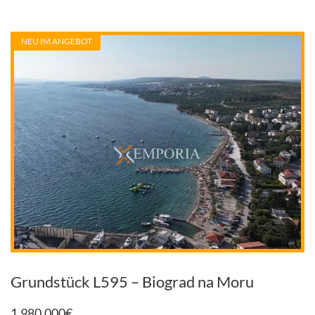
NEU IM ANGEBOT
Grundstück L595 – Biograd na Moru
1.980.000
€