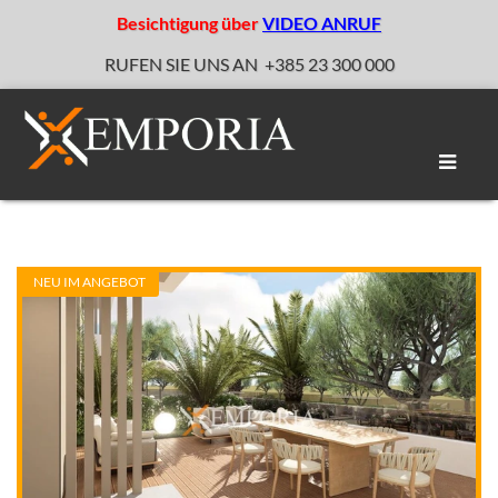
Besichtigung über
VIDEO ANRUF
RUFEN SIE UNS AN
+385 23 300 000
Naviga
umscha
NEU IM ANGEBOT