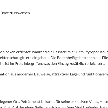
n Boot zu erwerben.
öcken errichtet, während die Fassade mit 10 cm Styropor isolier
sektenschutzgittern eingebaut. Die Bodenbeläge bestehen aus Fli
ist im Preis inbegriffen, was den Einzug zusätzlich erleichtert.
ation aus moderner Bauweise, attraktiver Lage und funktionalem 
gelegener Ort. Petrčane ist bekannt für seine exklusiven Villas, 
oß ist. Auf der einen Seite, wo sich ein grüner Wald befindet, hat 