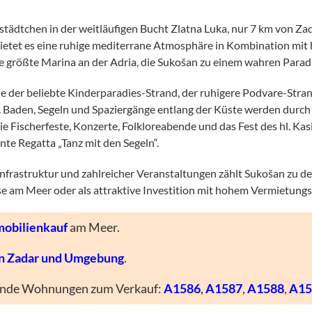
städtchen in der weitläufigen Bucht Zlatna Luka, nur 7 km von Za
bietet es eine ruhige mediterrane Atmosphäre in Kombination mit
die größte Marina an der Adria, die Sukošan zu einem wahren Parad
 wie der beliebte Kinderparadies-Strand, der ruhigere Podvare-Str
ilt. Baden, Segeln und Spaziergänge entlang der Küste werden durc
e Fischerfeste, Konzerte, Folkloreabende und das Fest des hl. Ka
te Regatta „Tanz mit den Segeln“.
Infrastruktur und zahlreicher Veranstaltungen zählt Sukošan zu d
use am Meer oder als attraktive Investition mit hohem Vermietungs
obilienkauf
am Meer.
in Zadar und Umgebung
.
gende Wohnungen zum Verkauf:
A1586
,
A1587
,
A1588
,
A15