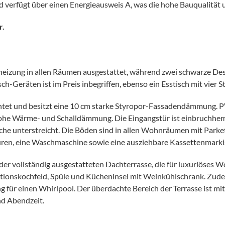
 verfügt über einen Energieausweis A, was die hohe Bauqualität un
r.
eizung in allen Räumen ausgestattet, während zwei schwarze Des
Geräten ist im Preis inbegriffen, ebenso ein Esstisch mit vier S
tet und besitzt eine 10 cm starke Styropor-Fassadendämmung. PV
 hohe Wärme- und Schalldämmung. Die Eingangstür ist einbruchh
e unterstreicht. Die Böden sind in allen Wohnräumen mit Parkett
en, eine Waschmaschine sowie eine ausziehbare Kassettenmarki
der vollständig ausgestatteten Dachterrasse, die für luxuriöses W
tionskochfeld, Spüle und Kücheninsel mit Weinkühlschrank. Zudem 
g für einen Whirlpool. Der überdachte Bereich der Terrasse ist mi
nd Abendzeit.