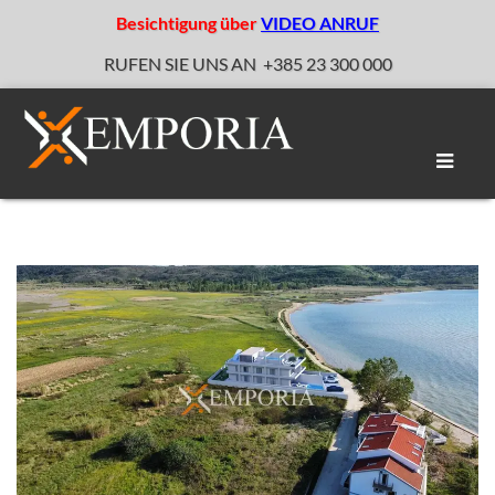
Besichtigung über
VIDEO ANRUF
RUFEN SIE UNS AN
+385 23 300 000
Naviga
umscha