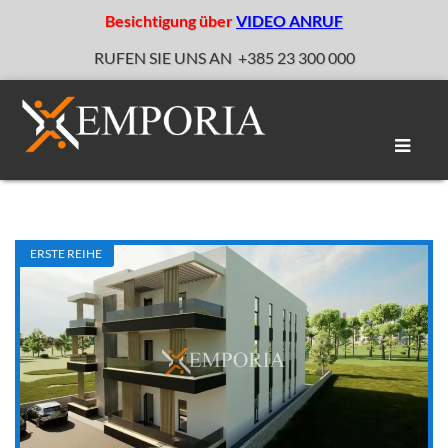
Besichtigung über
VIDEO ANRUF
RUFEN SIE UNS AN
+385 23 300 000
Naviga
umscha
ERSTE REIHE