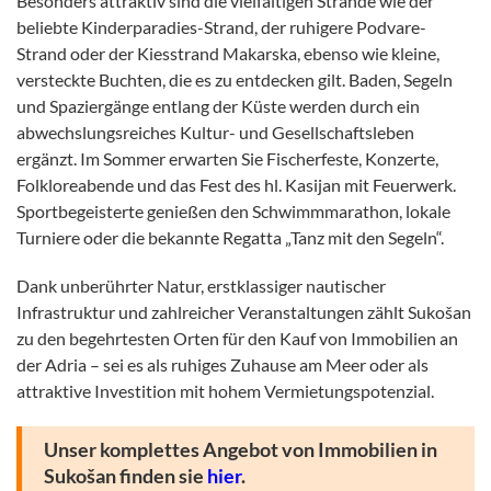
Besonders attraktiv sind die vielfältigen Strände wie der
beliebte Kinderparadies-Strand, der ruhigere Podvare-
Strand oder der Kiesstrand Makarska, ebenso wie kleine,
versteckte Buchten, die es zu entdecken gilt. Baden, Segeln
und Spaziergänge entlang der Küste werden durch ein
abwechslungsreiches Kultur- und Gesellschaftsleben
ergänzt. Im Sommer erwarten Sie Fischerfeste, Konzerte,
Folkloreabende und das Fest des hl. Kasijan mit Feuerwerk.
Sportbegeisterte genießen den Schwimmmarathon, lokale
Turniere oder die bekannte Regatta „Tanz mit den Segeln“.
Dank unberührter Natur, erstklassiger nautischer
Infrastruktur und zahlreicher Veranstaltungen zählt Sukošan
zu den begehrtesten Orten für den Kauf von Immobilien an
der Adria – sei es als ruhiges Zuhause am Meer oder als
attraktive Investition mit hohem Vermietungspotenzial.
Unser komplettes Angebot von Immobilien in
Sukošan finden sie
hier
.