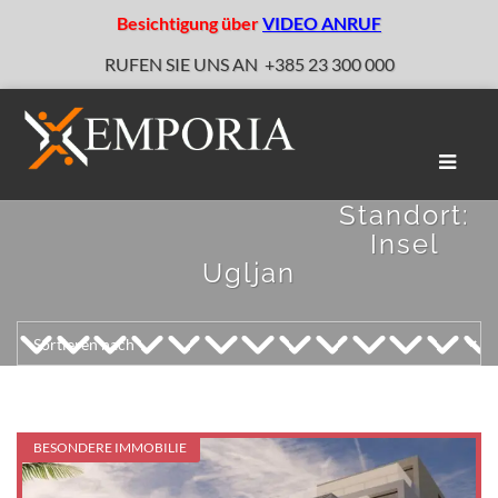
Besichtigung über
VIDEO ANRUF
RUFEN SIE UNS AN
+385 23 300 000
Naviga
umscha
Standort:
Insel
Ugljan
BESONDERE IMMOBILIE