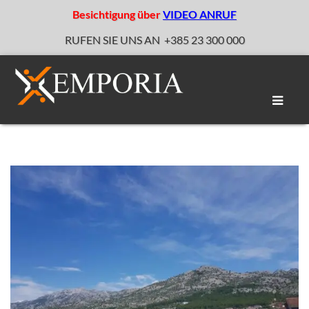
Besichtigung über
VIDEO ANRUF
RUFEN SIE UNS AN
+385 23 300 000
Naviga
umscha