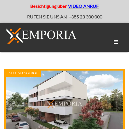
Besichtigung über
VIDEO ANRUF
RUFEN SIE UNS AN
+385 23 300 000
Naviga
umscha
NEU IM ANGEBOT