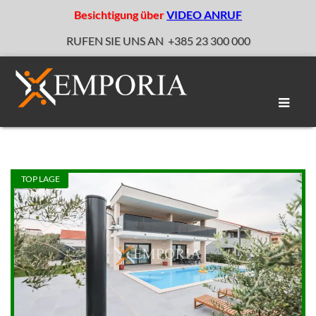
Besichtigung über
VIDEO ANRUF
RUFEN SIE UNS AN
+385 23 300 000
Naviga
umscha
TOP LAGE