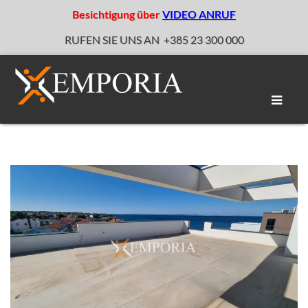
Besichtigung über
VIDEO ANRUF
RUFEN SIE UNS AN
+385 23 300 000
Naviga
umscha