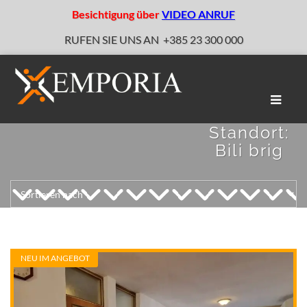
Besichtigung über
VIDEO ANRUF
RUFEN SIE UNS AN
+385 23 300 000
Naviga
umscha
Standort:
Bili brig
NEU IM ANGEBOT