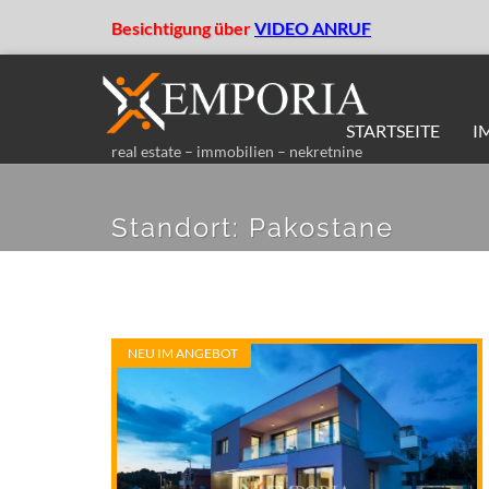
Besichtigung über
VIDEO ANRUF
STARTSEITE
I
real estate – immobilien – nekretnine
Standort:
Pakostane
NEU IM ANGEBOT