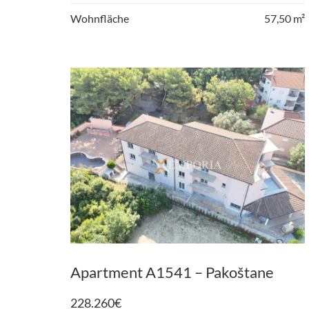
Wohnfläche
57,50 m²
Apartment A1541 – Pakoštane
228.260
€