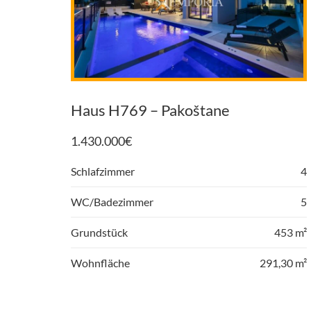
Haus H769 – Pakoštane
1.430.000
€
Schlafzimmer
4
WC/Badezimmer
5
Grundstück
453 m²
Wohnfläche
291,30 m²