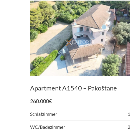
Apartment A1540 – Pakoštane
260.000
€
Schlafzimmer
1
WC/Badezimmer
2