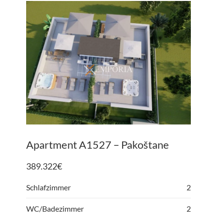
Apartment A1527 – Pakoštane
389.322
€
Schlafzimmer
2
WC/Badezimmer
2