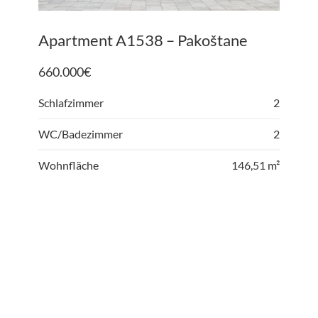
Apartment A1538 – Pakoštane
660.000
€
Schlafzimmer
2
WC/Badezimmer
2
Wohnfläche
146,51 m²