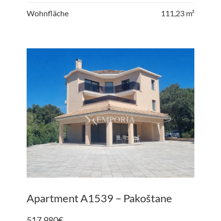
Wohnfläche
111,23 m²
Apartment A1539 – Pakoštane
517.980
€