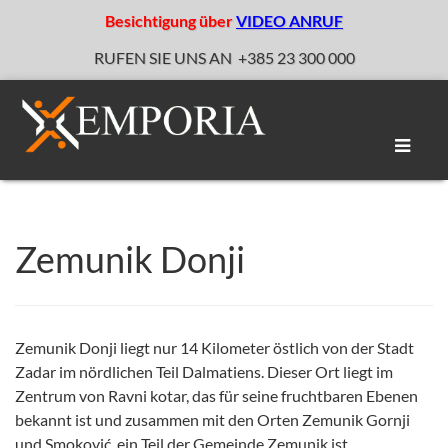
Besichtigung über
VIDEO ANRUF
RUFEN SIE UNS AN
+385 23 300 000
Naviga
umscha
Zemunik Donji
Zemunik Donji liegt nur 14 Kilometer östlich von der Stadt
Zadar im nördlichen Teil Dalmatiens. Dieser Ort liegt im
Zentrum von Ravni kotar, das für seine fruchtbaren Ebenen
bekannt ist und zusammen mit den Orten Zemunik Gornji
und Smoković, ein Teil der Gemeinde Zemunik ist.