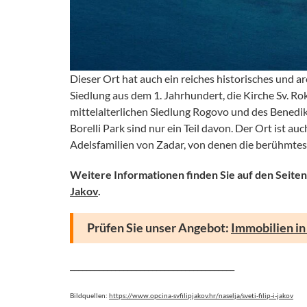
Dieser Ort hat auch ein reiches historisches und a
Siedlung aus dem 1. Jahrhundert, die Kirche Sv. Ro
mittelalterlichen Siedlung Rogovo und des Benedi
Borelli Park sind nur ein Teil davon. Der Ort ist 
Adelsfamilien von Zadar, von denen die berühmteste 
Weitere Informationen finden Sie auf den Seite
Jakov
.
Prüfen Sie unser Angebot:
Immobilien in 
________________________________________
Bildquellen:
https://www.opcina-svfilipjakov.hr/naselja/sveti-filip-i-jakov