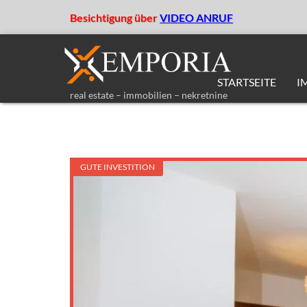
Besichtigung über
VIDEO ANRUF
STARTSEITE
I
real estate – immobilien – nekretnine
GUTE INVESTITION