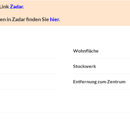
 Link
Zadar
.
n in Zadar finden Sie
hier
.
Wohnfläche
Stockwerk
Entfernung zum Zentrum