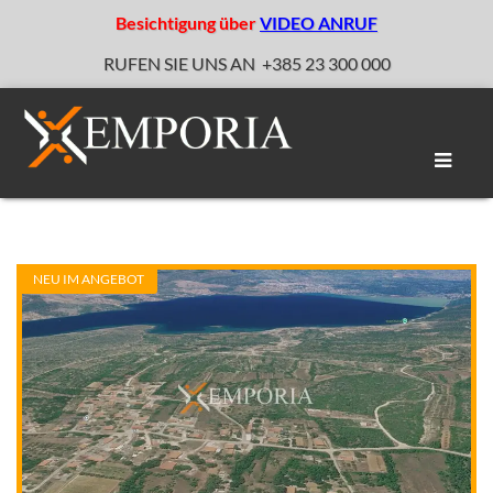
Besichtigung über
VIDEO ANRUF
RUFEN SIE UNS AN
+385 23 300 000
Naviga
umscha
NEU IM ANGEBOT