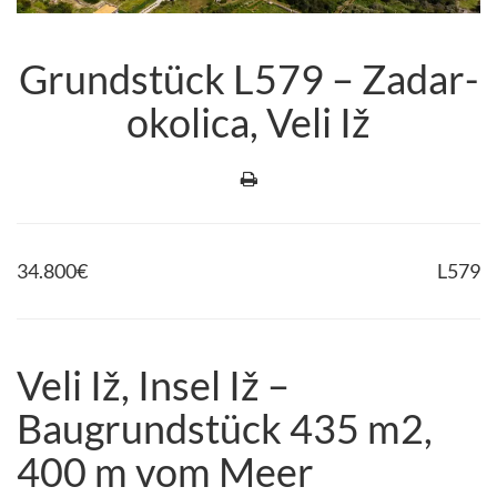
Grundstück L579 – Zadar-
okolica, Veli Iž
34.800
€
L579
Veli Iž, Insel Iž –
Baugrundstück 435 m2,
400 m vom Meer