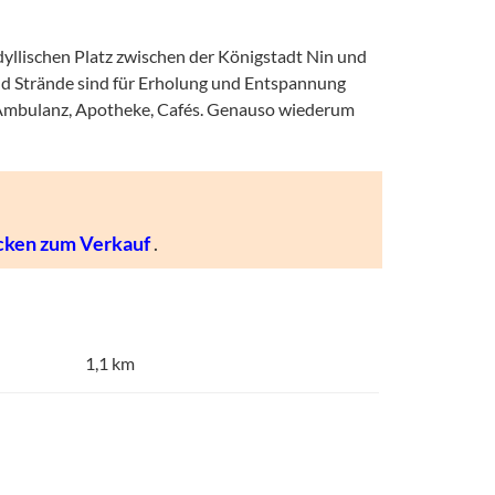
 idyllischen Platz zwischen der Königstadt Nin und
und Strände sind für Erholung und Entspannung
t, Ambulanz, Apotheke, Cafés. Genauso wiederum
cken zum Verkauf
.
1,1 km