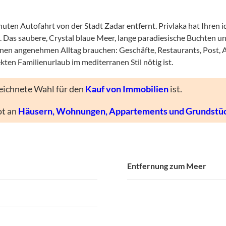
Minuten Autofahrt von der Stadt Zadar entfernt. Privlaka hat Ihren
en. Das saubere, Crystal blaue Meer, lange paradiesische Buchten 
ür einen angenehmen Alltag brauchen: Geschäfte, Restaurants, Pos
fekten Familienurlaub im mediterranen Stil nötig ist.
eichnete Wahl für den
Kauf von Immobilien
ist.
ot an
Häusern, Wohnungen, Appartements und Grundstü
Entfernung zum Meer