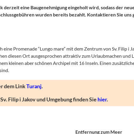
ck derzeit eine Baugenehmigung eingeholt wird, sodass der neu
hlussgebühren wurden bereits bezahlt. Kontaktieren Sie uns 
rch eine Promenade “Lungo mare” mit dem Zentrum von Sv. Filip i J
hen diesen Ort ausgesprochen attraktiv zum Urlaubmachen und Leb
 kleinen aber schönen Archipel mit 16 Inseln. Einen zusätzliche
sind.
er dem Link
Turanj
.
v. Filip i Jakov und Umgebung finden Sie
hier
.
Entfernung zum Meer