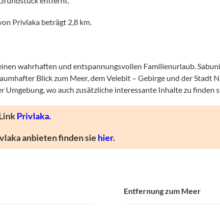
Grundstück entfernt.
n Privlaka beträgt 2,8 km.
für einen wahrhaften und entspannungsvollen Familienurlaub. Sabun
traumhafter Blick zum Meer, dem Velebit – Gebirge und der Stadt 
 Umgebung, wo auch zusätzliche interessante Inhalte zu finden s
 Link
Privlaka
.
vlaka anbieten finden sie
hier
.
Entfernung zum Meer