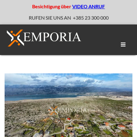
Besichtigung über
VIDEO ANRUF
RUFEN SIE UNS AN
+385 23 300 000
Naviga
umscha