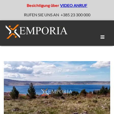
Besichtigung über
VIDEO ANRUF
RUFEN SIE UNS AN
+385 23 300 000
Naviga
umscha