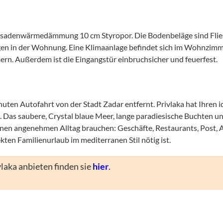
sadenwärmedämmung 10 cm Styropor. Die Bodenbeläge sind Flies
gen in der Wohnung. Eine Klimaanlage befindet sich im Wohnzimme
rn. Außerdem ist die Eingangstür einbruchsicher und feuerfest.
Minuten Autofahrt von der Stadt Zadar entfernt. Privlaka hat Ihren
en. Das saubere, Crystal blaue Meer, lange paradiesische Buchten 
ür einen angenehmen Alltag brauchen: Geschäfte, Restaurants, Pos
fekten Familienurlaub im mediterranen Stil nötig ist.
laka anbieten finden sie
hier
.