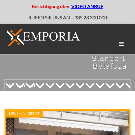
Besichtigung über
VIDEO ANRUF
RUFEN SIE UNS AN
+385 23 300 000
Naviga
umscha
Standort:
Belafuza
NEU IM ANGEBOT