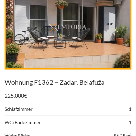
Wohnung F1362 – Zadar, Belafuža
225.000
€
Schlafzimmer
1
WC/Badezimmer
1
Wohnfläche
56,35 m²