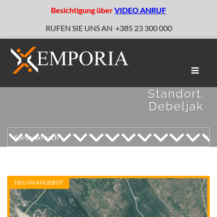
Besichtigung über
VIDEO ANRUF
RUFEN SIE UNS AN
+385 23 300 000
Naviga
umscha
Standort:
Debeljak
NEU IM ANGEBOT