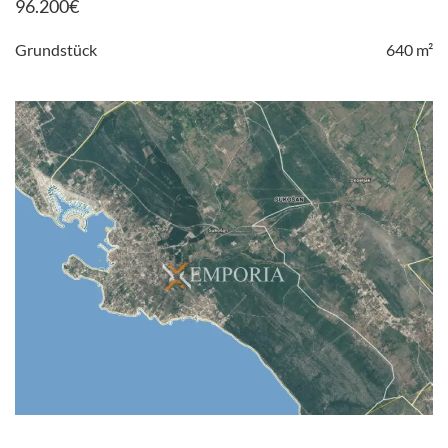
96.200
€
Grundstück
640 m²