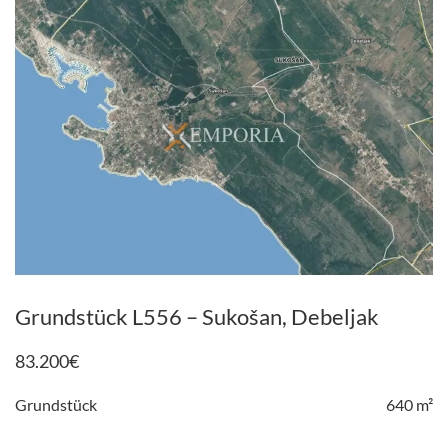
Grundstück L556 – Sukošan, Debeljak
83.200
€
Grundstück
640 m²