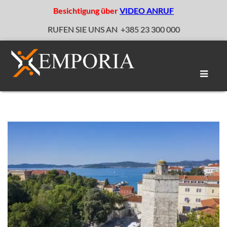
Besichtigung über
VIDEO ANRUF
RUFEN SIE UNS AN
+385 23 300 000
Naviga
umscha