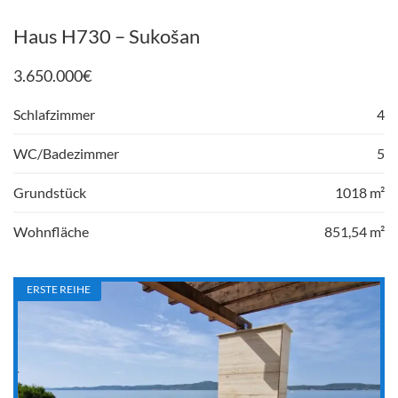
Haus H730 – Sukošan
3.650.000
€
Schlafzimmer
4
WC/Badezimmer
5
Grundstück
1018 m²
Wohnfläche
851,54 m²
ERSTE REIHE