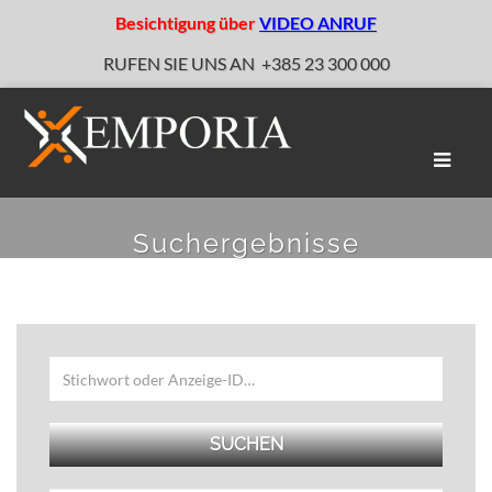
Besichtigung über
VIDEO ANRUF
RUFEN SIE UNS AN
+385 23 300 000
Naviga
umscha
Suchergebnisse